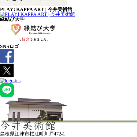
PLAY! KAPPA ART | 今井美術館
縁結び大学
SNSロゴ
島根県江津市桜江町川戸472-1