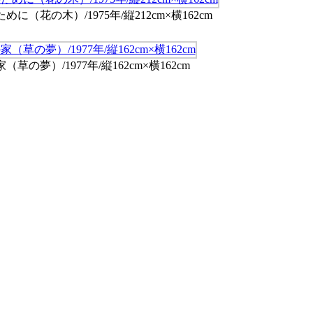
に（花の木）/1975年/縦212cm×横162cm
（草の夢）/1977年/縦162cm×横162cm