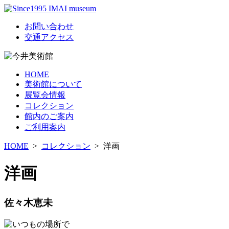
お問い合わせ
交通アクセス
HOME
美術館について
展覧会情報
コレクション
館内のご案内
ご利用案内
HOME
>
コレクション
>
洋画
洋画
佐々木恵未