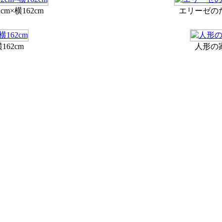
m×横162cm
エリーゼのため
162cm
人形の家