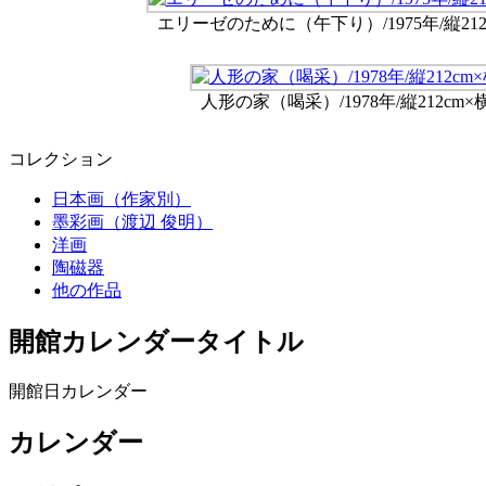
エリーゼのために（午下り）/1975年/縦212c
人形の家（喝采）/1978年/縦212cm×横
コレクション
日本画（作家別）
墨彩画（渡辺 俊明）
洋画
陶磁器
他の作品
開館カレンダータイトル
開館日カレンダー
カレンダー