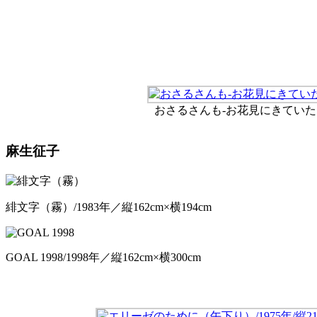
おさるさんも-お花見にきていた
麻生征子
緋文字（霧）/1983年／縦162cm×横194cm
GOAL 1998/1998年／縦162cm×横300cm