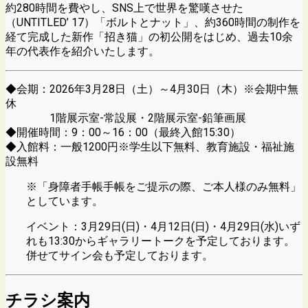
約280時間を費やし、SNS上で世界を驚嘆させた
（UNTITLED’ 17）「ボルトとナット」、約360時間の制作を
経て完成した新作「招き猫」の初公開をはじめ、過去10余
年の代表作を紹介いたします。
◆会期：2026年3月28日（土）～4月30日（木）※会期中無
休
1階展示室-常設展・2階展示室-鉛筆画展
◆開催時間：9：00～16：00（最終入館15:30）
◆入館料：一般1200円※学生以下無料、教育施設・福祉施
設無料
※「身障者手帳手帳をご提示の際、ご本人様のみ無料」
としています。
イベント：3月29日(日)・4月12日(日)・4月29日(水)いず
れも13:30からギャラリートークを予定しております。
併せてサイン会も予定しております。
チラシ案内