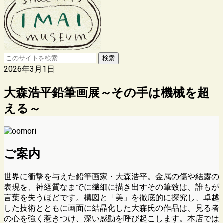
2026年3月1日
大森浩平鉛筆画展～その手は機械を超
える～
ご案内
世界に衝撃を与えた鉛筆画家・大森浩平。金属の傷や結露の
表現を、神経質なまでに繊細に描き出すその筆致は、誰もが
言葉を失うほどです。構図と「美」を徹底的に探究し、卓越
した技術とともに画面に結晶化した大森氏の作品は、見る者
の心を強く惹きつけ、深い感動を呼び起こします。本店では